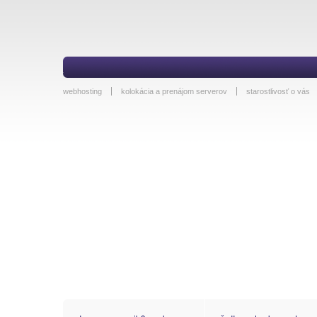
webhosting
kolokácia a prenájom serverov
starostlivosť o vás