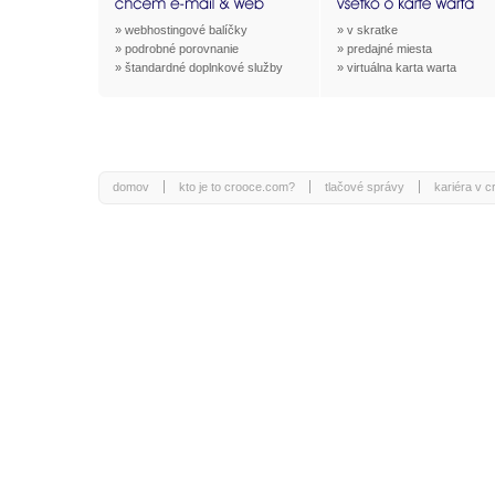
»
webhostingové balíčky
»
v skratke
»
podrobné porovnanie
»
predajné miesta
»
štandardné doplnkové služby
»
virtuálna karta warta
domov
kto je to crooce.com?
tlačové správy
kariéra v 