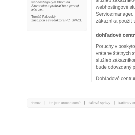
služieb zákazníkov
webhostingovým trhom na
Slovensku a prebrať ho z jemnej
webhostingové slu
letargie...
Service:manager. 
Tomáš Palovský
zástupca šefredaktora PC_SPACE
zákazníka použiť s
dohľadové cent
Poruchy v poskyto
vrátane štátnych 
služieb zákazník
bude odovzdaný p
Dohľadové centrum
domov
kto je to crooce.com?
tlačové správy
kariéra v 