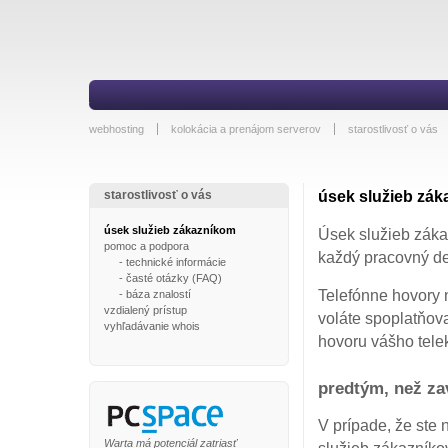
webhosting
kolokácia a prenájom serverov
starostlivosť o vás
starostlivosť o vás
úsek služieb zá
úsek služieb zákazníkom
Úsek služieb záka
pomoc a podpora
každý pracovný de
-
technické informácie
-
časté otázky (FAQ)
Telefónne hovory n
-
báza znalostí
vzdialený prístup
voláte spoplatňo
vyhľadávanie whois
hovoru vášho tel
predtým, než za
V prípade, že ste
Warta má potenciál zatriasť