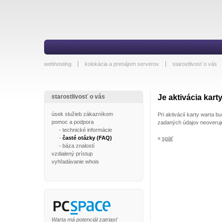
webhosting
kolokácia a prenájom serverov
starostlivosť o vás
starostlivosť o vás
Je aktivácia kar
úsek služieb zákazníkom
Pri aktivácií karty warta 
pomoc a podpora
zadaných údajov neoveruj
-
technické informácie
-
časté otázky (FAQ)
«
späť
-
báza znalostí
vzdialený prístup
vyhľadávanie whois
Warta má potenciál zatriasť