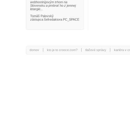
webhostingovým trhom na
Slovensku a prebrať ho z jemnej
letargie...
Tomáš Palovský
zástupca šefredaktora PC_SPACE
domov
kto je to crooce.com?
tlačové správy
kariéra v 