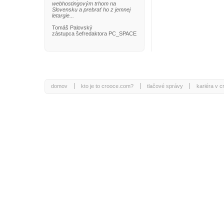
webhostingovým trhom na
Slovensku a prebrať ho z jemnej
letargie...
Tomáš Palovský
zástupca šefredaktora PC_SPACE
domov
kto je to crooce.com?
tlačové správy
kariéra v 