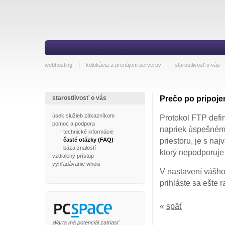
webhosting
kolokácia a prenájom serverov
starostlivosť o vás
starostlivosť o vás
Prečo po pripoje
úsek služieb zákazníkom
Protokol FTP defin
pomoc a podpora
napriek úspešnému
-
technické informácie
-
časté otázky (FAQ)
priestoru, je s n
-
báza znalostí
ktorý nepodporuje
vzdialený prístup
vyhľadávanie whois
V nastavení vášho
prihláste sa ešte r
«
späť
Warta má potenciál zatriasť