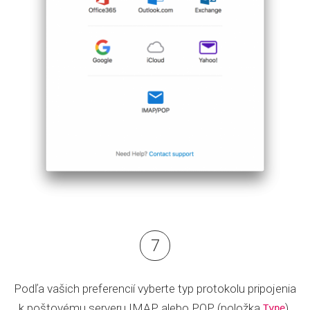
Podľa vašich preferencií vyberte typ protokolu pripojenia
k poštovému serveru IMAP alebo POP (položka
).
Type