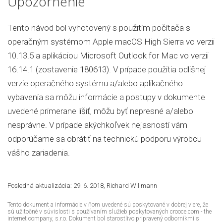
Upozornenie
Tento návod bol vyhotovený s použitím počítača s
operačným systémom Apple macOS High Sierra vo verzii
10.13.5 a aplikáciou Microsoft Outlook for Mac vo verzii
16.14.1 (zostavenie 180613). V prípade použitia odlišnej
verzie operačného systému a/alebo aplikačného
vybavenia sa môžu informácie a postupy v dokumente
uvedené primerane líšiť, môžu byť nepresné a/alebo
nesprávne. V prípade akýchkoľvek nejasností vám
odporúčame sa obrátiť na technickú podporu výrobcu
vášho zariadenia.
Posledná aktualizácia: 29. 6. 2018, Richard Willmann
Tento dokument a informácie v ňom uvedené sú poskytované v dobrej viere, že
sú užitočné v súvislosti s používaním služieb poskytovaných crooce.com - the
internet company, s.r.o. Dokument bol starostlivo pripravený odborníkmi s