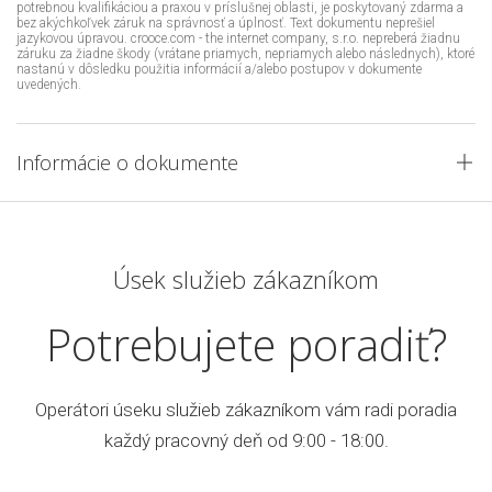
potrebnou kvalifikáciou a praxou v príslušnej oblasti, je poskytovaný zdarma a
bez akýchkoľvek záruk na správnosť a úplnosť. Text dokumentu neprešiel
jazykovou úpravou. crooce.com - the internet company, s.r.o. nepreberá žiadnu
záruku za žiadne škody (vrátane priamych, nepriamych alebo následnych), ktoré
nastanú v dôsledku použitia informácií a/alebo postupov v dokumente
uvedených.
Informácie o dokumente
Úsek služieb zákazníkom
Potrebujete poradiť?
Operátori úseku služieb zákazníkom vám radi poradia
každý pracovný deň od 9:00 - 18:00.