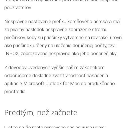
používateľov.
Nesprávne nastavenie prefixu koreňového adresára má
za priamy následok nesprávne zobrazenie stromu
priečinkov, kedy sú priečinky vytvorené na rovnakej úrovni
ako priečinok určený na uloženie doručenej pošty, tzv.
INBOX, zobrazované nesprávne ako jeho podpriečinky.
Z dôvodov uvedených vyššie našim zákazníkom
odporúčame dôkladne zvážiť vhodnosť nasadenia
aplikácie Microsoft Outlook for Mac do produkčného
prostredia.
Predtým, než začnete
Uistite sa, že máte pripravené nasledujúce údaje: