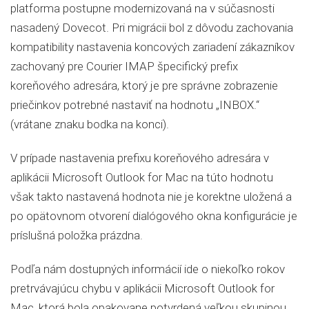
platforma postupne modernizovaná na v súčasnosti
nasadený Dovecot. Pri migrácii bol z dôvodu zachovania
kompatibility nastavenia koncových zariadení zákazníkov
zachovaný pre Courier IMAP špecifický prefix
koreňového adresára, ktorý je pre správne zobrazenie
priečinkov potrebné nastaviť na hodnotu „INBOX.“
(vrátane znaku bodka na konci).
V prípade nastavenia prefixu koreňového adresára v
aplikácii Microsoft Outlook for Mac na túto hodnotu
však takto nastavená hodnota nie je korektne uložená a
po opätovnom otvorení dialógového okna konfigurácie je
príslušná položka prázdna.
Podľa nám dostupných informácií ide o niekoľko rokov
pretrvávajúcu chybu v aplikácii Microsoft Outlook for
Mac, ktorá bola opakovane potvrdená veľkou skupinou