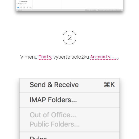
V menu
, vyberte položku
.
Tools
Accounts...