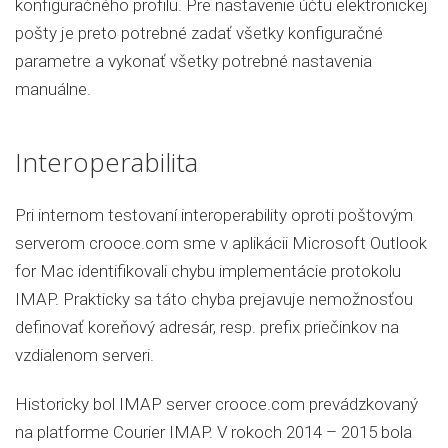
konfiguračného profilu. Pre nastavenie účtu elektronickej
pošty je preto potrebné zadať všetky konfiguračné
parametre a vykonať všetky potrebné nastavenia
manuálne.
Interoperabilita
Pri internom testovaní interoperability oproti poštovým
serverom crooce.com sme v aplikácii Microsoft Outlook
for Mac identifikovali chybu implementácie protokolu
IMAP. Prakticky sa táto chyba prejavuje nemožnosťou
definovať koreňový adresár, resp. prefix priečinkov na
vzdialenom serveri.
Historicky bol IMAP server crooce.com prevádzkovaný
na platforme Courier IMAP. V rokoch 2014 – 2015 bola