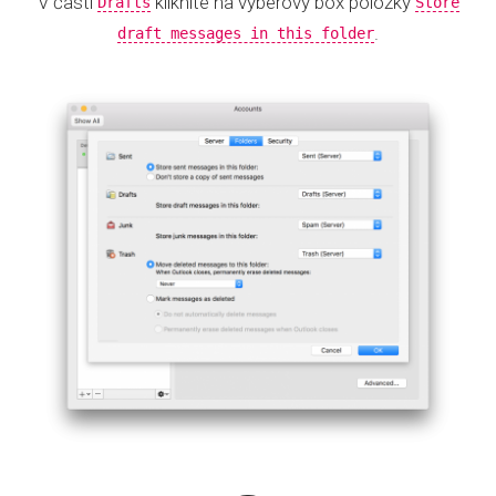
V časti
kliknite na výberový box položky
Drafts
Store
.
draft messages in this folder