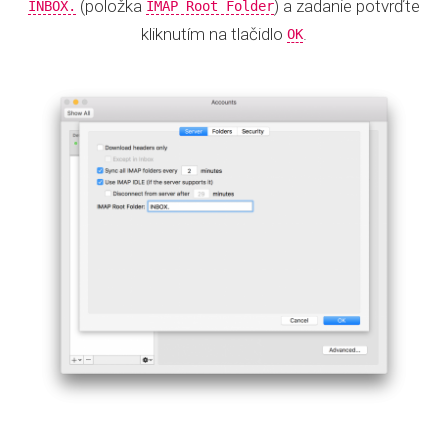
(položka
) a zadanie potvrďte
INBOX.
IMAP Root Folder
kliknutím na tlačidlo
.
OK