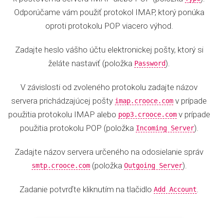
Odporúčame vám použiť protokol IMAP, ktorý ponúka
oproti protokolu POP viacero výhod.
Zadajte heslo vášho účtu elektronickej pošty, ktorý si
želáte nastaviť (položka
).
Password
V závislosti od zvoleného protokolu zadajte názov
servera prichádzajúcej pošty
v prípade
imap.crooce.com
použitia protokolu IMAP alebo
v prípade
pop3.crooce.com
použitia protokolu POP (položka
).
Incoming Server
Zadajte názov servera určeného na odosielanie správ
(položka
).
smtp.crooce.com
Outgoing Server
Zadanie potvrďte kliknutím na tlačidlo
.
Add Account